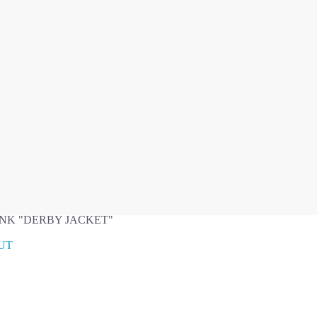
品がみつかりました。
NK "CORDUROY STADIUM JACKET"
0
OUT
NK "DERBY JACKET"
OUT